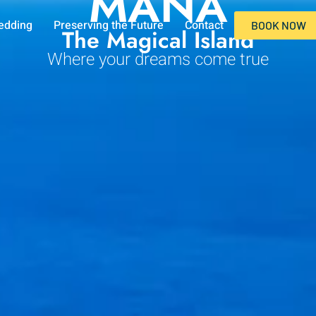
MANA
edding
Preserving the Future
Contact
BOOK NOW
The Magical Island
Where your dreams come true
es/ptq/
masslab.com/selectie/vetverbrander/clenbuterol/